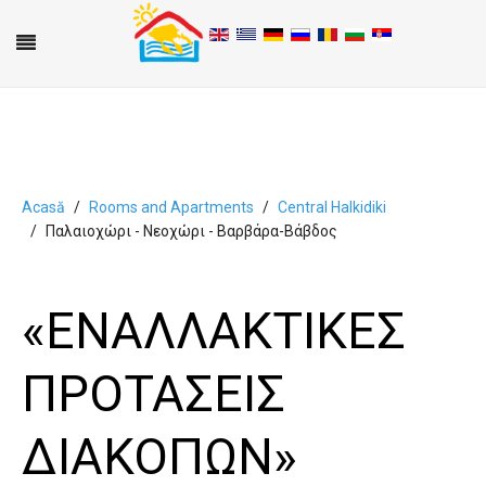
Acasă
Rooms and Apartments
Central Halkidiki
Παλαιοχώρι - Νεοχώρι - Βαρβάρα-Βάβδος
A
B
C
D
E
F
G
H
I
J
K
L
M
N
O
P
Q
R
S
T
U
V
W
X
Y
Z
0-9
«ΕΝΑΛΛΑΚΤΙΚΕΣ
ΠΡΟΤΑΣΕΙΣ
ΔΙΑΚΟΠΩΝ»