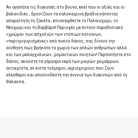
Αν αγαπάτε τις διακοπές στο βουνό, εκεί που οι οξιές και οι
βαλανιδιές , δροσίζουν τα καλοκαιρινά βράδια κάνοντας
απαραίτητη τη ζακέτα , επισκεφθείτε το Παλαιοχώρι, το
Νεοχώρι και τη Βαρβάρα! Περιοχές με έντονο παραδοσιακό
«χρώμα» των ασχολιών των ντόπιων κατοίκων,
«περιτριγυρισμένες» από πυκνό δάσος, σας δίνουν την
αίσθηση πως βρήκατε τα χωριά των απλών ανθρώπων αλλά
και των μελαγχολικών , ρομαντικών ποιητών! Περπατήστε στο
δάσος, ακούστε τα γάργαρα νερά των μικρών χειμάρρων,
αντικρίστε, αν είστε τολμηροί, αγριόχοιρους που ζουν
ελεύθεροι και αποσυνδέστε την έννοια των διακοπών από τη
θάλασσα…