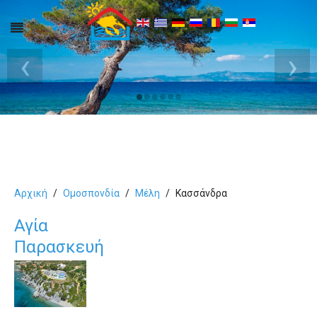
‹
›
Αρχική
Ομοσπονδία
Μέλη
Κασσάνδρα
Αγία
Παρασκευή