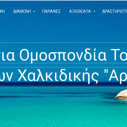
ΙΚΉ
ΔΙΑΜΟΝΉ
ΠΑΡΑΛΊΕΣ
ΑΞΙΟΘΈΑΤΑ
ΔΡΑΣΤΗΡΙΌΤ
Δωμάτια, Studios,
ια Ομοσπονδία Τ
ρα την έχετε ονει
ν Χαλκιδικής "Αρ