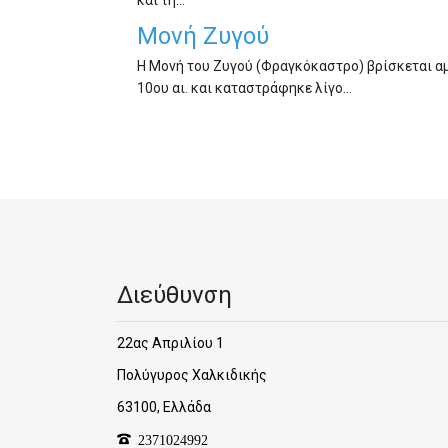
Μονή Ζυγού
Η Μονή του Ζυγού (Φραγκόκαστρο) βρίσκεται αμέ
10ου αι. και καταστράφηκε λίγο…
Διεύθυνση
22ας Απριλίου 1
Πολύγυρος Χαλκιδικής
63100, Ελλάδα
2371024992