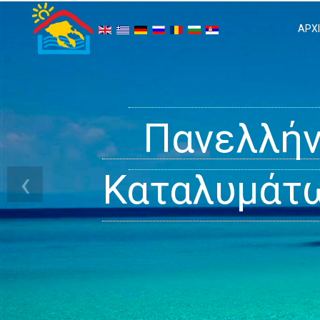
ΑΡΧ
Χαλκιδική - 
Πανελλήν
Σίγου
‹
Καταλυμάτω