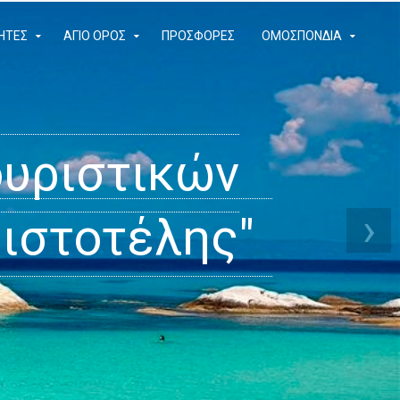
ΗΤΕΣ
ΆΓΙΟ ΌΡΟΣ
ΠΡΟΣΦΟΡΈΣ
ΟΜΟΣΠΟΝΔΊΑ
 Διαμερίσματα
ουριστικών
ρευτεί
›
ιστοτέλης"