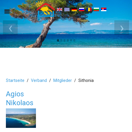
‹
›
Startseite
Verband
Mitglieder
Sithonia
Agios
Nikolaos