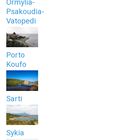
Ormylia-
Psakoudia-
Vatopedi
Porto
Koufo
Sarti
Sykia