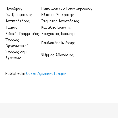
'Aristoteles'
Πρόεδρος
Παπαϊωάννου Τριαντάφυλλος
Γεν. Γραμματέας
Ηλιάδης Σωκράτης
Αντιπρόεδρος
Σταμάτης Αναστάσιος
Ταμίας
Καραλής Ιωάννης
Ειδικός Γραμματέας
Χουχούτας Ιωακείμ
Έφορος
Παυλούδης Ιωάννης
Οργανωτικού
Έφορος Δημ.
Ψέμμας Αθανάσιος
Σχέσεων
Published in
Cовет AдминисTрации