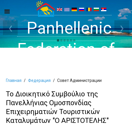
Get inside your
Panhellenic
Halkidiki -
‹
›
Rooms, Studios,
Federation of
Dreams
Holiday Rooms
Apartments
Главная
Федерация
Cовет Aдминистрации
and Apartments
Το Διοικητικό Συμβούλιο της
Πανελλήνιας Ομοσπονδίας
in Halkidiki
Επιχειρηματιών Τουριστικών
Καταλυμάτων "Ο ΑΡΙΣΤΟΤΕΛΗΣ"