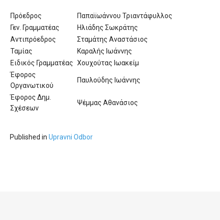
'Aristoteles'
Πρόεδρος
Παπαϊωάννου Τριαντάφυλλος
Γεν. Γραμματέας
Ηλιάδης Σωκράτης
Αντιπρόεδρος
Σταμάτης Αναστάσιος
Ταμίας
Καραλής Ιωάννης
Ειδικός Γραμματέας
Χουχούτας Ιωακείμ
Έφορος
Παυλούδης Ιωάννης
Οργανωτικού
Έφορος Δημ.
Ψέμμας Αθανάσιος
Σχέσεων
Published in
Upravni Odbor