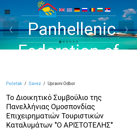
Get inside your
Panhellenic
Halkidiki -
‹
›
Rooms, Studios,
Federation of
Dreams
Holiday Rooms
Apartments
Početak
Savez
Upravni Odbor
and Apartments
Το Διοικητικό Συμβούλιο της
Πανελλήνιας Ομοσπονδίας
in Halkidiki
Επιχειρηματιών Τουριστικών
Καταλυμάτων "Ο ΑΡΙΣΤΟΤΕΛΗΣ"