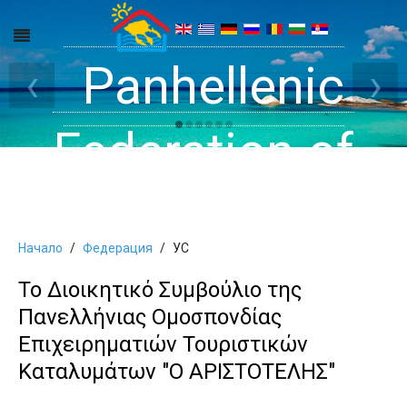
Get inside your
Panhellenic
Halkidiki -
‹
›
Rooms, Studios,
Federation of
Dreams
Holiday Rooms
Apartments
Начало
Федерация
УС
and Apartments
Το Διοικητικό Συμβούλιο της
Πανελλήνιας Ομοσπονδίας
in Halkidiki
Επιχειρηματιών Τουριστικών
Καταλυμάτων "Ο ΑΡΙΣΤΟΤΕΛΗΣ"