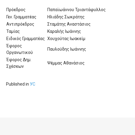
'Aristoteles'
Πρόεδρος
Παπαϊωάννου Τριαντάφυλλος
Γεν. Γραμματέας
Ηλιάδης Σωκράτης
Αντιπρόεδρος
Σταμάτης Αναστάσιος
Ταμίας
Καραλής Ιωάννης
Ειδικός Γραμματέας
Χουχούτας Ιωακείμ
Έφορος
Παυλούδης Ιωάννης
Οργανωτικού
Έφορος Δημ.
Ψέμμας Αθανάσιος
Σχέσεων
Published in
УС