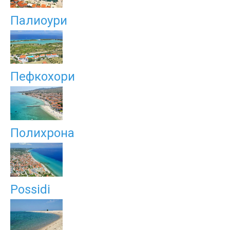
Палиоури
Пефкохори
Полихрона
Possidi