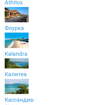
Athitos
Фоурка
Kalandra
Калитеа
Кассандиа-