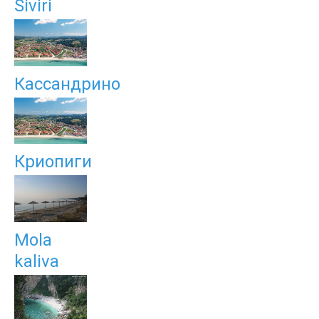
Siviri
Кассандрино
Криопиги
Mola
kaliva