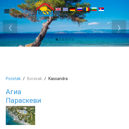
‹
›
Početak
Boravak
Kassandra
Агиа
Параскеви