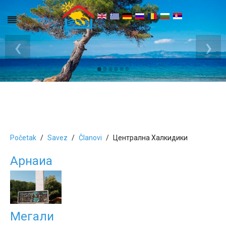
‹
›
Početak
Savez
Članovi
Централна Халкидики
Арнаиа
Мегали