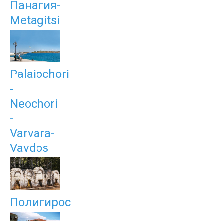
Панагия-
Metagitsi
Palaiochori
-
Neochori
-
Varvara-
Vavdos
Полигирос