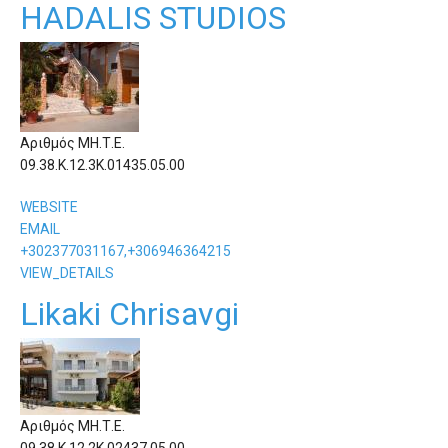
HADALIS STUDIOS
Αριθμός ΜΗ.Τ.Ε.
09.38.Κ.12.3Κ.01435.05.00
WEBSITE
EMAIL
+302377031167,+306946364215
VIEW_DETAILS
Likaki Chrisavgi
Αριθμός ΜΗ.Τ.Ε.