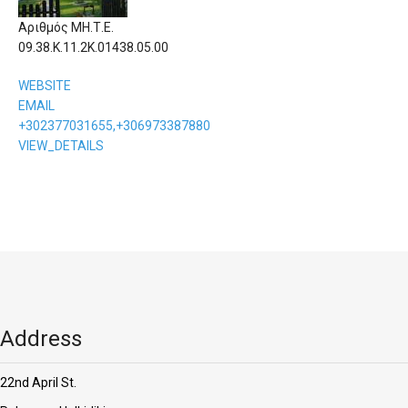
Αριθμός ΜΗ.Τ.Ε.
09.38.Κ.11.2Κ.01438.05.00
WEBSITE
EMAIL
+302377031655,+306973387880
VIEW_DETAILS
Address
22nd April St.