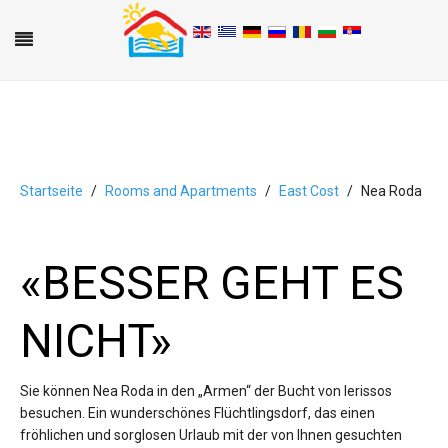
Startseite
Rooms and Apartments
East Cost
Nea Roda
A
B
C
D
E
F
G
H
I
J
K
L
M
N
O
P
Q
R
S
T
U
V
W
X
Y
Z
0-9
«BESSER GEHT ES
NICHT»
Sie können Nea Roda in den „Armen“ der Bucht von Ierissos
besuchen. Ein wunderschönes Flüchtlingsdorf, das einen
fröhlichen und sorglosen Urlaub mit der von Ihnen gesuchten