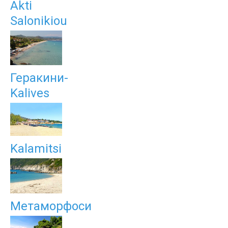
Akti
Salonikiou
Геракини-
Kalives
Kalamitsi
Метаморфоси