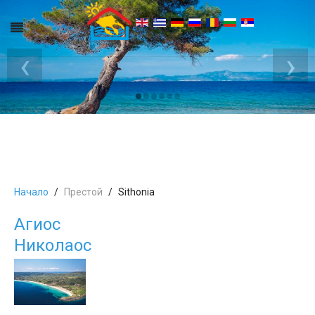
‹
›
Начало
Престой
Sithonia
Агиос
Николаос