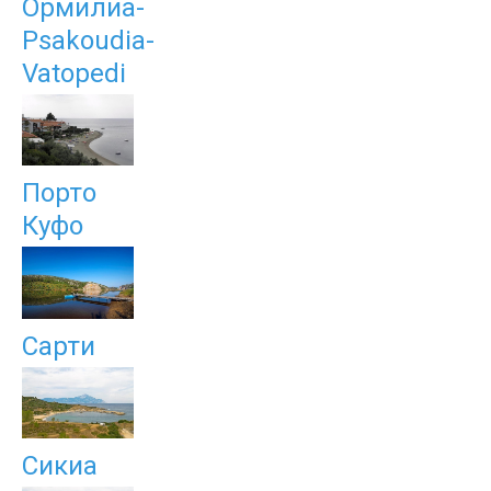
Ормилиа-
Psakoudia-
Vatopedi
Порто
Куфо
Сарти
Сикиа