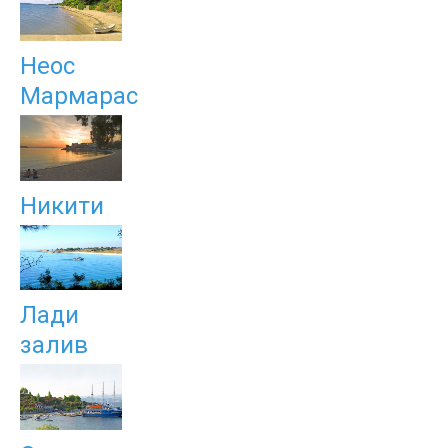
Неос
Мармарас
Никити
Лади
залив