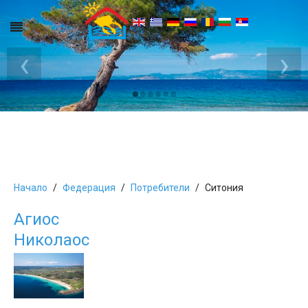
‹
›
Начало
Федерация
Потребители
Ситония
Агиос
Николаос