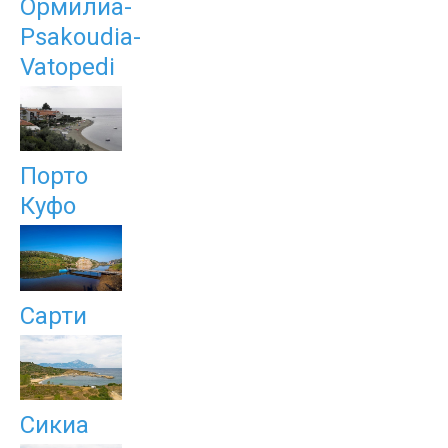
Ормилиа-
Psakoudia-
Vatopedi
Порто
Куфо
Сарти
Сикиа