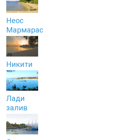
Неос
Мармарас
Никити
Лади
залив