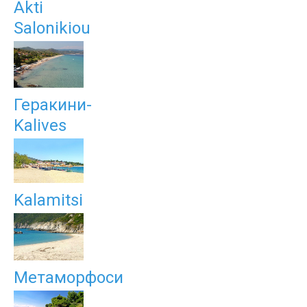
Akti
Salonikiou
Геракини-
Kalives
Kalamitsi
Метаморфоси