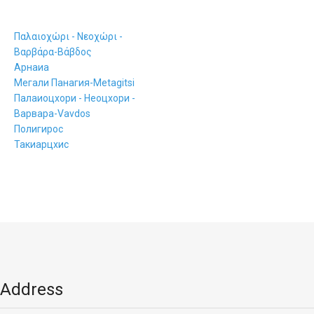
A
B
C
D
E
F
G
H
I
J
K
L
M
N
O
P
Q
R
S
T
U
V
W
X
Y
Z
0-9
Παλαιοχώρι - Νεοχώρι -
Βαρβάρα-Βάβδος
Арнаиа
Мегали Панагия-Metagitsi
Палаиоцхори - Неоцхори -
Варвара-Vavdos
Полигирос
Такиарцхис
Address