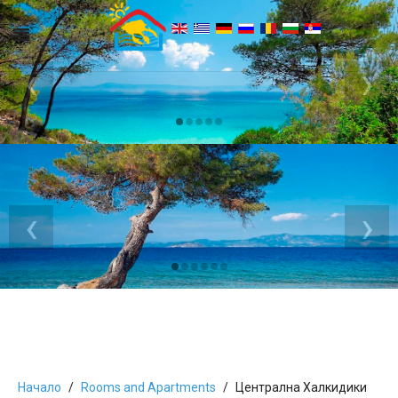
‹
›
‹
›
Начало
Rooms and Apartments
Централна Халкидики